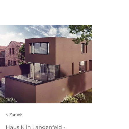
ENP
< Zurück
Haus K in Langenfeld -