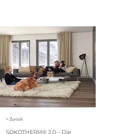
ENP
< Zurück
SOKOTHERM® 2.0 – Die